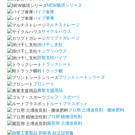
NEW栽培シリーズ
パイプ倉庫
パイプ車庫
マルチストレージ
サイクルハウス
カリプトガレージ
掛け干し支柱
キュウリハウス
防獣支柱パイプ
トラックシート
軽トラック幌
プリントシートシリーズ
プロシート
農業支援用品
ゴルフ・スポーツ
ルートプラスポット
プロ用 土壌改良剤・菌体肥料
プロ用 植物活性剤
園芸用 土壌改良剤