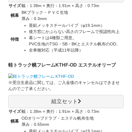
サイズ
幅：1.38m × 奥行：1.91m × 高さ：0.73m
BKブラック・ＰＶＣ生地
幌幕
厚み：0.3mm
亜鉛メッキスチールパイプ（φ19.1mm）
後方窓にかぶらない高さのフレームで視認性向上
幕シートは4種類ご用意。
特徴
PVC生地のTSG・SB・BKとエステル帆布のOD。
全車種対応（平成11年以降）
軽トラック幌フレーム
KTHF-OD エステルオリーブ
※受注生産品に関しては、
ご入金後のキャンセルはできませ
ん
のでご了承ください。
組立セット
サイズ
幅：1.38m × 奥行：1.91m × 高さ：0.73m
ODオリーブドラブ・エステル帆布生地
幌幕
厚み：0.55mm
亜鉛メッキスチールパイプ（φ19.1mm）