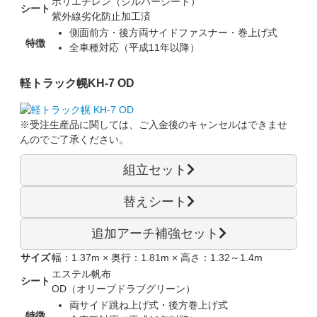
ポリエチレン（シルバーシート）
シート
紫外線劣化防止加工済
側面前方・後方両サイドファスナー・巻上げ式
特徴
全車種対応（平成11年以降）
軽トラック幌
KH-7 OD
※受注生産品に関しては、
ご入金後のキャンセルはできませ
ん
のでご了承ください。
組立セット
替えシート
追加アーチ補強セット
サイズ
幅：1.37m × 奥行：1.81m × 高さ：1.32～1.4m
エステル帆布
シート
OD（オリーブドラブグリーン）
両サイド跳ね上げ式・後方巻上げ式
特徴