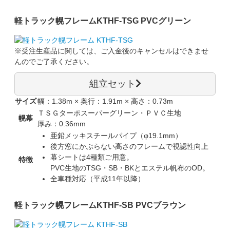
軽トラック幌フレーム
KTHF-TSG PVCグリーン
※受注生産品に関しては、
ご入金後のキャンセルはできませ
ん
のでご了承ください。
組立セット
サイズ
幅：1.38m × 奥行：1.91m × 高さ：0.73m
ＴＳＧターポスーパーグリーン・ＰＶＣ生地
幌幕
厚み：0.36mm
亜鉛メッキスチールパイプ（φ19.1mm）
後方窓にかぶらない高さのフレームで視認性向上
幕シートは4種類ご用意。
特徴
PVC生地のTSG・SB・BKとエステル帆布のOD。
全車種対応（平成11年以降）
軽トラック幌フレーム
KTHF-SB PVCブラウン