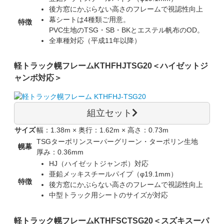
後方窓にかぶらない高さのフレームで視認性向上
幕シートは4種類ご用意。
特徴
PVC生地のTSG・SB・BKとエステル帆布のOD。
全車種対応（平成11年以降）
軽トラック幌フレーム
KTHFHJTSG20
＜ハイゼットジ
ャンボ対応＞
組立セット
サイズ
幅：1.38m × 奥行：1.62m × 高さ：0.73m
TSGターポリンスーパーグリーン・ターポリン生地
幌幕
厚み：0.36mm
HJ（ハイゼットジャンボ）対応
亜鉛メッキスチールパイプ（φ19.1mm）
特徴
後方窓にかぶらない高さのフレームで視認性向上
中型トラック用シートのサイズが対応
軽トラック幌フレーム
KTHFSCTSG20
＜スズキスーパ