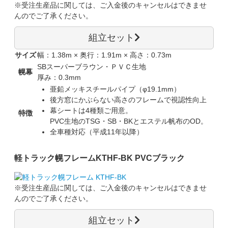
※受注生産品に関しては、
ご入金後のキャンセルはできませ
ん
のでご了承ください。
組立セット
サイズ
幅：1.38m × 奥行：1.91m × 高さ：0.73m
SBスーパーブラウン・ＰＶＣ生地
幌幕
厚み：0.3mm
亜鉛メッキスチールパイプ（φ19.1mm）
後方窓にかぶらない高さのフレームで視認性向上
幕シートは4種類ご用意。
特徴
PVC生地のTSG・SB・BKとエステル帆布のOD。
全車種対応（平成11年以降）
軽トラック幌フレーム
KTHF-BK PVCブラック
※受注生産品に関しては、
ご入金後のキャンセルはできませ
ん
のでご了承ください。
組立セット