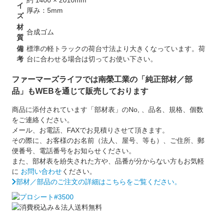
約 1400 × 2010mm
イ
厚み：5mm
ズ
材
合成ゴム
質
備
標準の軽トラックの荷台寸法より大きくなっています。荷
考
台に合わせる場合は切ってお使い下さい。
ファーマーズライフでは南榮工業の「純正部材／部
品」もWEBを通じて販売しております
商品に添付されています「部材表」のNo, 、品名、規格、個数
をご連絡ください。
メール、お電話、FAXでお見積りさせて頂きます。
その際に、お客様のお名前（法人、屋号、等も）、ご住所、郵
便番号、電話番号をお知らせください。
また、部材表を紛失された方や、品番が分からない方もお気軽
に
お問い合わせ
ください。
部材／部品のご注文の詳細はこちらをご覧ください。