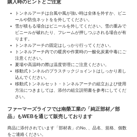
購入時のヒントとご注意
トンネルアーチは台風や風が強い時は全体を外すか、ビニ
ールや防虫ネットをを外してください。
雪が積もる場合はビニールを外してください。雪の重みで
ビニールが破れたり、フレームが押しつぶされる場合が有
ります。
トンネルアーチの固定はしっかり行ってください。
トンネルアーチ内での暖房や作業時の一酸化炭素中毒にご
注意ください。
夏場や高温時の際は温度管理にご注意ください。
移動式トンネルのプラスチックジョイントはしっかり差し
込んでください。
移動式トンネルセット・トンネルアーチの組立および使用
方法につきましては、添付の組立説明書を参考にしてくだ
さい。
ファーマーズライフでは南榮工業の「純正部材／部
品」もWEBを通じて販売しております
商品に添付されています「部材表」のNo, 、品名、規格、個数
をご連絡ください。