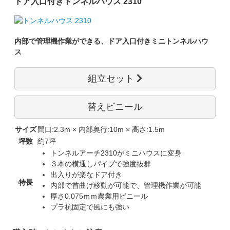
ドア入口付き
トンネルハウス 2310
内部で管理機作業ができる、ドア入口付きミニトンネルハウ
ス
組立セット
替えビニール
サイズ
間口:2.3m × 内部奥行:10m × 高さ:1.5m
坪数
約7坪
トンネルアーチ2310がミニハウスに変身
３本の横通しパイプで強度抜群
出入りが楽なドア付き
特長
内部で首曲げ移動が可能で、管理機作業が可能
厚さ0.075ｍｍ農業用ビニール
プラ杭固定で風にも強い