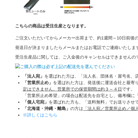
こちらの商品は
受注生産
となります。
ご注文いただいてからメーカー出荷まで、
約1週間～10日
前後
発送日が決まりましたらメールまたはお電話でご連絡いたしま
受注生産品に関しては、
ご入金後のキャンセルはできません
の
「法人宛」
を選ばれた方は、「法人名、団体名・屋号名、
「営業所止め」
を選ばれた方は、発送後に運送会社と最寄
定はできません。営業所での保管期間は約３～４日
です。
「営業所止め希望」の場合は配送先を自宅とし、備考欄に
「個人宅宛」
を選ばれた方も、「送料無料」でお送りさせ
「北海道・沖縄・離島」
の方は
「法人宛／営業所止め／個
※詳しくはこちら