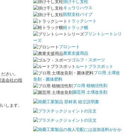
掛け干し支柱
キュウリハウス
防獣支柱パイプ
トラックシート
軽トラック幌
プリントシートシリ
ーズ
プロシート
農業支援用品
ゴルフ・スポーツ
ルートプラスポット
プロ用 土壌改
ください。
良剤・菌体肥料
運送会社の指
プロ用 植物活性剤
園芸用 土壌改良剤
願いします。