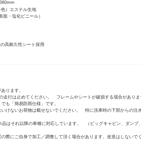
380mm
ン色）エステル生地
表面・塩化ビニール）
製の高耐久性シート採用
があります。
での走行は止めてください。 フレームやシートが破損する場合がありま
までも「簡易防雨仕様」です。
はいけないお荷物は載せないでください。 特に洗車時の下部からの注
本品はそれ以降の車種に対応しています。 （ビッグキャビン、ダンプ
置の際にご自身で加工／調整して頂く場合があります。改造はしないで