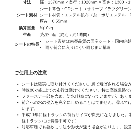
寸法
幅：1370mm × 奥行：1920mm × 高さ：1300～1
シート幕色：ODシート（オリーブドラブグリー
シート素材
シート材質：エステル帆布（糸・ポリエステル 
厚み：0.55mm
換算重量
約10kg
生産
受注生産（納期：約1週間）
シート素材は南榮品質の国産シート・国内縫
シートの特長
雨が荷台に入りにくい雨じまい構造
ご使用上の注意
シートは確実に取り付けてください。風で飛ばされる場合
時速80km以上での走行は避けてください。特に高速道路
ファースナー部を含め、防水仕様になっていますが、あく
荷台への水の侵入を完全に止めることはでません。濡れて
います。
平成11年に軽トラックの荷台サイズが変更になりました。
軽トラックには装着不可です）
対応車種でも微妙に寸法や形状が違う場合があります。設