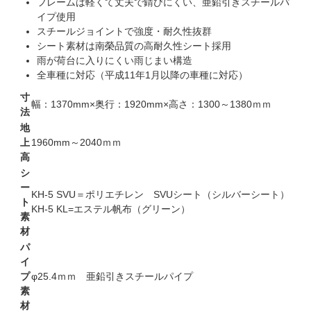
フレームは軽くて丈夫で錆びにくい、亜鉛引きスチールパ
イプ使用
スチールジョイントで強度・耐久性抜群
シート素材は南榮品質の高耐久性シート採用
雨が荷台に入りにくい雨じまい構造
全車種に対応（平成11年1月以降の車種に対応）
寸
幅：1370mm×奥行：1920mm×高さ：1300～1380ｍｍ
法
地
上
1960mm～2040ｍｍ
高
シ
ー
KH-5 SVU＝ポリエチレン SVUシート（シルバーシート）
ト
KH-5 KL=エステル帆布（グリーン）
素
材
パ
イ
プ
φ25.4ｍｍ 亜鉛引きスチールパイプ
素
材