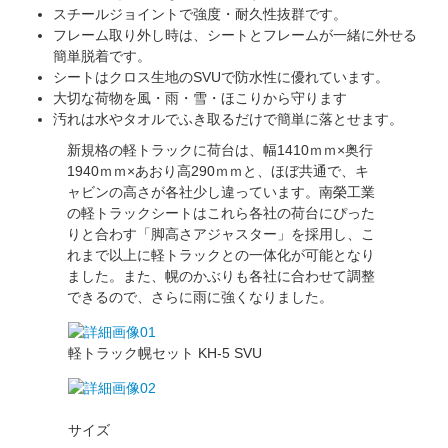
スチールジョイントで強度・耐久性抜群です。
フレーム取り外し時は、シートとフレームが一緒に外せる
簡単脱着です。
シートはクロス生地のSVUで防水性に優れています。
大切な荷物を風・雨・雪・ほこりから守ります
汚れは水やタオルでふき取るだけで簡単に落とせます。
新規格の軽トラックに荷台は、幅1410ｍｍ×奥行
1940ｍｍ×あおり高290ｍｍと、ほぼ共通で、キ
ャビンの高さが各社少し違っています。南榮工業
の軽トラックシートはこれら各社の荷台にぴった
りと合わす「脚高さアジャスター」を採用し、こ
れまで以上に軽トラックとの一体化が可能となり
ました。また、幌のかぶりも各社に合わせて調整
できるので、さらに雨に強くなりました。
軽トラック幌セット KH-5 SVU
サイズ