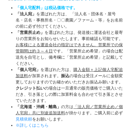
「個人宅配料」は税込価格です。
「法人宛」
を選ばれた方は、 「法人名・団体名・屋号
名・店名・事務所名・〇〇農園／ファーム・等」をお名前
の前に必ず付けてください。
「営業所止め」
を選ばれた方は、発送後に運送会社と最寄
りの営業所をお知らせいたします。事前確認も可能です。
お客様による運送会社の指定はできません。営業所での保
管期間は約３～４日
です。「営業所止め希望」の場合は配
送先を自宅とし、備考欄に「営業所止め希望」と記載して
ください。
「個人宅宛」
を選ばれた方は、
購入金額＋上記個人宅配追
加送料
が加算されます。
振込
の場合は受注メールに金額変
更しておりますのでお確かめいただきお振込み願います。
クレジット払い
の場合は一旦通常の販売価格でご購入いた
だき、引き落としの際に加算料金も合わせて引き落とさせ
ていただきます。
「北海道・沖縄・離島」
の方は
「法人宛／営業所止め／個
人宅宛」共に別途追加送料
が掛かります。ご購入前に必ず
見積依頼
をお願いします。
※詳しくはこちら