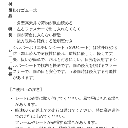
付
属
掛けゴム一式
品
・角型高天井で荷物が沢山積める
特
・左右ファスナーで出し入れらくらく
長
・雨が荷台に入らない構造
・後方視界を確保する透明窓付き
シルバーポリエチレンシート（SVUシート）は紫外線劣化
シ
防止加工済みで耐候性に優れ、環境に優しく、軽くて丈
ー
夫、扱いが簡単で、汚れも付きにくい。日光を反射するシ
ト
ルバーシートで幌内も快適です。雨の侵入を妨げるファー
特
スナーで、雨の日も安心です。（豪雨時は侵入する可能性
長
があります）
【ご使用上の注意】
シートは確実に取り付けてください。風で飛ばされる場合
があります。
時速80ｋｍ以上での走行は避けてください。特に高速道路
での走行は止めてください。
フレームやシートが破損する場合があります。