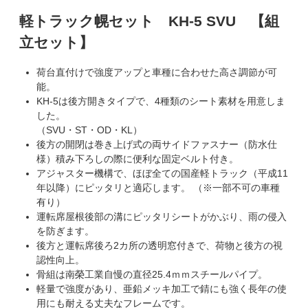
軽トラック幌セット KH-5 SVU 【組
立セット】
荷台直付けで強度アップと車種に合わせた高さ調節が可
能。
KH-5は後方開きタイプで、4種類のシート素材を用意しま
した。
（SVU・ST・OD・KL）
後方の開閉は巻き上げ式の両サイドファスナー（防水仕
様）積み下ろしの際に便利な固定ベルト付き。
アジャスター機構で、ほぼ全ての国産軽トラック（平成11
年以降）にピッタリと適応します。 （※一部不可の車種
有り）
運転席屋根後部の溝にピッタリシートがかぶり、雨の侵入
を防ぎます。
後方と運転席後ろ2カ所の透明窓付きで、荷物と後方の視
認性向上。
骨組は南榮工業自慢の直径25.4ｍｍスチールパイプ。
軽量で強度があり、亜鉛メッキ加工で錆にも強く長年の使
用にも耐える丈夫なフレームです。