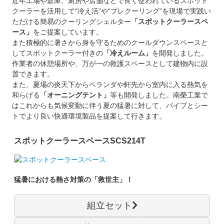
近年工場や倉庫、厨房や店舗などで良く使われているスポット
クーラーを活用して“冷え活”や“プレクーリング”を現場で実践い
ただける簡易のクーリングシェルター
「スポットクーラースペ
ース」
をご提案しています。
また積極的に暑さから身を守るためのクールダウンスペースと
してスポットクーラー付きの
「冷えルーム」
を開発しました。
作業者の休憩場所や、万が一の救護スペースとして建物内に設
置できます。
また、夏場の炎天下からベランダや軒先から室内に入る熱気を
和らげる
「オーニングテント」
等も開発しました。南榮工業で
はこれからも気候変動に伴う夏の猛暑に対して、パイプとシー
トでより良い快適環境製品を提案して行きます。
スポットクーラースペース
SCS214T
猛暑における熱さ対策の「救世主」！
組立セット