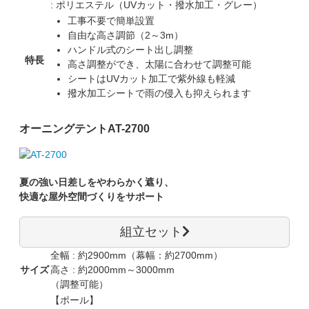
: ポリエステル（UVカット・撥水加工・グレー）
工事不要で簡単設置
自由な高さ調節（2～3m）
ハンドル式のシート出し調整
特長
高さ調整ができ、太陽に合わせて調整可能
シートはUVカット加工で紫外線も軽減
撥水加工シートで雨の侵入も抑えられます
オーニングテント
AT-2700
夏の強い日差しをやわらかく遮り、
快適な屋外空間づくりをサポート
組立セット
全幅 : 約2900mm（幕幅：約2700mm）
サイズ
高さ : 約2000mm～3000mm
（調整可能）
【ポール】