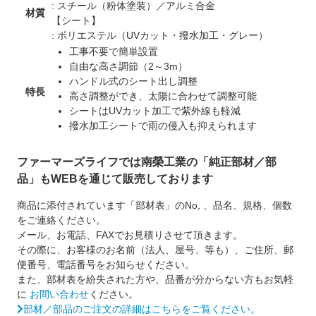
: スチール（粉体塗装）／アルミ合金
材質
【シート】
: ポリエステル（UVカット・撥水加工・グレー）
工事不要で簡単設置
自由な高さ調節（2～3m）
ハンドル式のシート出し調整
特長
高さ調整ができ、太陽に合わせて調整可能
シートはUVカット加工で紫外線も軽減
撥水加工シートで雨の侵入も抑えられます
ファーマーズライフでは南榮工業の「純正部材／部
品」もWEBを通じて販売しております
商品に添付されています「部材表」のNo, 、品名、規格、個数
をご連絡ください。
メール、お電話、FAXでお見積りさせて頂きます。
その際に、お客様のお名前（法人、屋号、等も）、ご住所、郵
便番号、電話番号をお知らせください。
また、部材表を紛失された方や、品番が分からない方もお気軽
に
お問い合わせ
ください。
部材／部品のご注文の詳細はこちらをご覧ください。