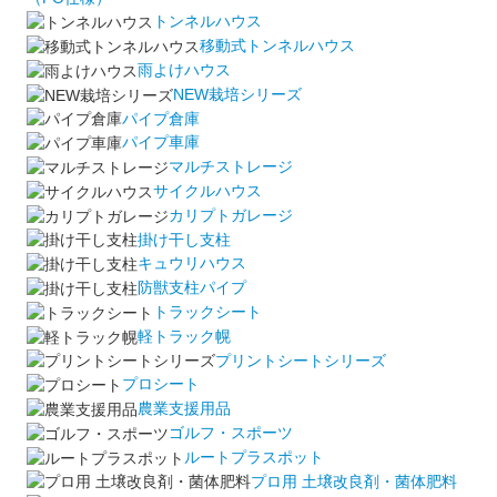
トンネルハウス
移動式トンネルハウス
雨よけハウス
NEW栽培シリーズ
パイプ倉庫
パイプ車庫
マルチストレージ
サイクルハウス
カリプトガレージ
掛け干し支柱
キュウリハウス
防獣支柱パイプ
トラックシート
軽トラック幌
プリントシートシリーズ
プロシート
農業支援用品
ゴルフ・スポーツ
ルートプラスポット
プロ用 土壌改良剤・菌体肥料