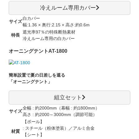
冷えルーム専用カバー
白カバー
サイズ
幅:1.36 × 奥行:2.15 × 高さ:約0.6m
遮光率97％の特殊断熱素材
特長
冷えルーム専用の白カバー
オーニングテント
AT-1800
簡単設置で夏の日差しを遮る
「オーニングテント」
組立セット
全幅 : 約2000mm（幕幅 : 約1800mm）
サイズ
高さ : 約2000～3000mm（調節可能）
【ポール】
: スチール（粉体塗装）／アルミ合金
材質
【シート】