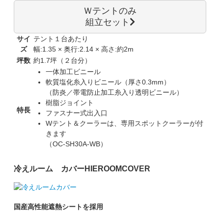
Ｗテントのみ
組立セット
サイ
テント１台あたり
ズ
幅:1.35 × 奥行:2.14 × 高さ:約2m
坪数
約1.7坪（２台分）
一体加工ビニール
軟質塩化糸入りビニール（厚さ0.3mm）
（防炎／帯電防止加工糸入り透明ビニール）
樹脂ジョイント
特長
ファスナー式出入口
Wテント＆クーラーは、専用スポットクーラーが付
きます
（OC-SH30A-WB）
冷えルーム カバー
HIEROOMCOVER
国産高性能遮熱シートを採用