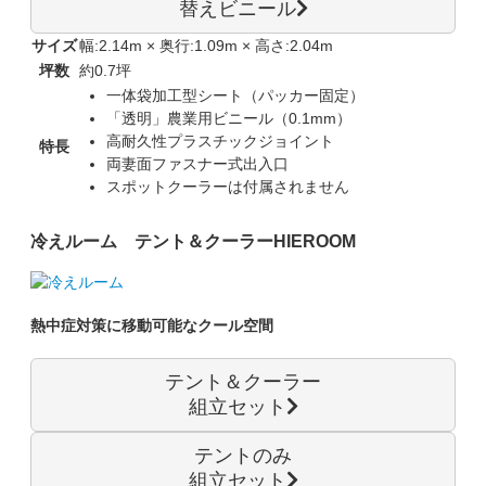
替えビニール
サイズ
幅:2.14m × 奥行:1.09m × 高さ:2.04m
坪数
約0.7坪
一体袋加工型シート（パッカー固定）
「透明」農業用ビニール（0.1mm）
高耐久性プラスチックジョイント
特長
両妻面ファスナー式出入口
スポットクーラーは付属されません
冷えルーム テント＆クーラー
HIEROOM
熱中症対策に移動可能なクール空間
テント＆クーラー
組立セット
テントのみ
組立セット