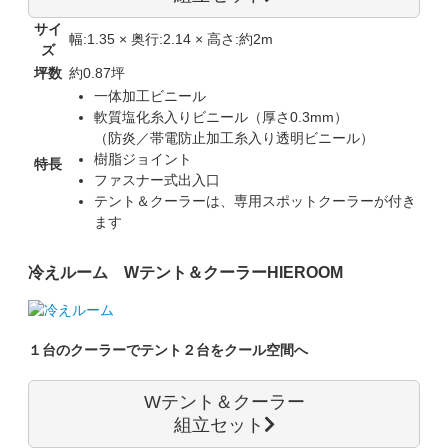
サイ
幅:1.35 × 奥行:2.14 × 高さ:約2m
ズ
坪数
約0.87坪
一体加工ビニール
軟質塩化糸入りビニール（厚さ0.3mm）
（防炎／帯電防止加工糸入り透明ビニール）
樹脂ジョイント
特長
ファスナー式出入口
テント＆クーラーは、専用スポットクーラーが付き
ます
冷えルーム Wテント＆クーラー
HIEROOM
１台のクーラーでテント２台をクール空間へ
Wテント＆クーラー
組立セット