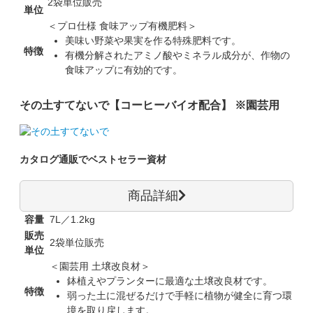
2袋単位販売
単位
＜プロ仕様 食味アップ有機肥料＞
美味い野菜や果実を作る特殊肥料です。
特徴
有機分解されたアミノ酸やミネラル成分が、作物の
食味アップに有効的です。
その土すてないで【コーヒーバイオ配合】 ※園芸用
カタログ通販でベストセラー資材
商品詳細
容量
7L／1.2kg
販売
2袋単位販売
単位
＜園芸用 土壌改良材＞
鉢植えやプランターに最適な土壌改良材です。
特徴
弱った土に混ぜるだけで手軽に植物が健全に育つ環
境を取り戻します。