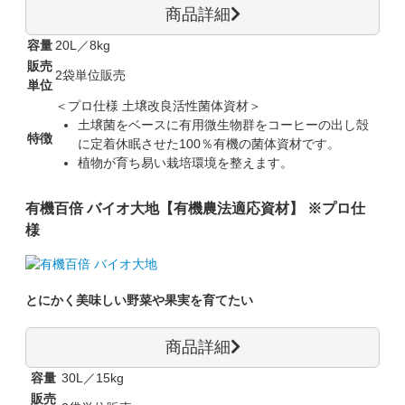
商品詳細
容量
20L／8kg
販売
2袋単位販売
単位
＜プロ仕様 土壌改良活性菌体資材＞
土壌菌をベースに有用微生物群をコーヒーの出し殻
特徴
に定着休眠させた100％有機の菌体資材です。
植物が育ち易い栽培環境を整えます。
有機百倍 バイオ大地【有機農法適応資材】 ※プロ仕
様
とにかく美味しい野菜や果実を育てたい
商品詳細
容量
30L／15kg
販売