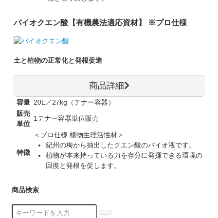
バイオクエン酸【有機農法適応資材】 ※プロ仕様
土と植物の正常化と発根促進
商品詳細
容量
20L／27kg（テナー容器）
販売
1テナー容器単位販売
単位
＜プロ仕様 植物生理活性材＞
紀州の梅から抽出したクエン酸のバイオ液です。
特徴
植物が本来持っている力を存分に発揮できる環境の
回復と発根を促します。
商品検索