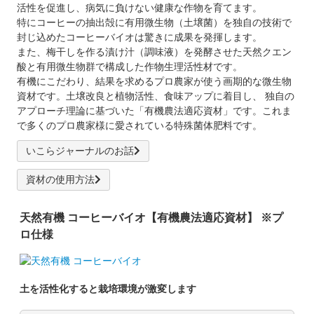
活性を促進し、病気に負けない健康な作物を育てます。
特にコーヒーの抽出殻に有用微生物（土壌菌）を独自の技術で
封じ込めたコーヒーバイオは驚きに成果を発揮します。
また、梅干しを作る漬け汁（調味液）を発酵させた天然クエン
酸と有用微生物群で構成した作物生理活性材です。
有機にこだわり、結果を求めるプロ農家が使う画期的な微生物
資材です。土壌改良と植物活性、食味アップに着目し、 独自の
アプローチ理論に基づいた「有機農法適応資材」です。これま
で多くのプロ農家様に愛されている特殊菌体肥料です。
いこらジャーナルのお話
資材の使用方法
天然有機 コーヒーバイオ【有機農法適応資材】 ※プ
ロ仕様
土を活性化すると栽培環境が激変します