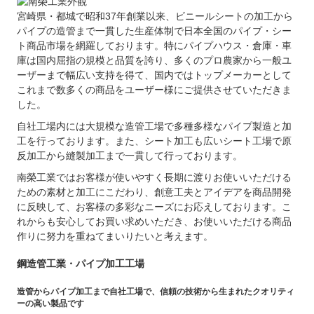
宮崎県・都城で昭和37年創業以来、ビニールシートの加工から
パイプの造管まで一貫した生産体制で日本全国のパイプ・シー
ト商品市場を網羅しております。特にパイプハウス・倉庫・車
庫は国内屈指の規模と品質を誇り、多くのプロ農家から一般ユ
ーザーまで幅広い支持を得て、国内ではトップメーカーとして
これまで数多くの商品をユーザー様にご提供させていただきま
した。
自社工場内には大規模な造管工場で多種多様なパイプ製造と加
工を行っております。また、シート加工も広いシート工場で原
反加工から縫製加工まで一貫して行っております。
南榮工業ではお客様が使いやすく長期に渡りお使いいただける
ための素材と加工にこだわり、創意工夫とアイデアを商品開発
に反映して、お客様の多彩なニーズにお応えしております。こ
れからも安心してお買い求めいただき、お使いいただける商品
作りに努力を重ねてまいりたいと考えます。
鋼造管工業・パイプ加工工場
造管からパイプ加工まで自社工場で、信頼の技術から生まれたクオリティ
ーの高い製品です