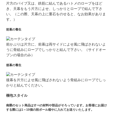
片方のパイプ又は、鉄筋に結んであるハトメのロープをほど
き、天幕をもう片方によせ、しっかりとロープで結んで下さ
い。（この際、天幕の上に重石をのせると、なお効果がありま
す。）
前幕の養生
前かぶりは片方に、前幕は両サイドによせ風に飛ばされないよ
うに骨組みにロープでしっかりと結んで下さい。（サイドオー
プンの場合のみ）
後幕の養生
後幕を片方によせ風に飛ばされないよう骨組みにロープでしっ
かりと結んでください。
梱包スタイル
南榮のセット商品はすべの材料や部品がそろっています。お客様にお届け
する際には1～10個の段ボール箱やに入れてお送りいたします。