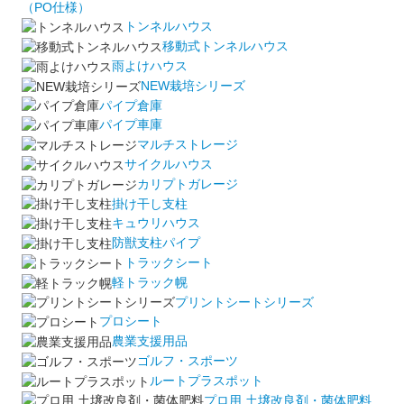
（PO仕様）
トンネルハウス
移動式トンネルハウス
雨よけハウス
NEW栽培シリーズ
パイプ倉庫
パイプ車庫
マルチストレージ
サイクルハウス
カリプトガレージ
掛け干し支柱
キュウリハウス
防獣支柱パイプ
トラックシート
軽トラック幌
プリントシートシリーズ
プロシート
農業支援用品
ゴルフ・スポーツ
ルートプラスポット
プロ用 土壌改良剤・菌体肥料