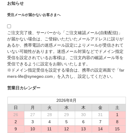
お知らせ
受注メールが届かないお客さまへ
ご注文完了後、サーバーから「ご注文確認メール(自動配信)」
が届かない場合は、ご登録いただいたメールアドレスに誤りが
あるか、携帯電話の迷惑メール設定によりメールが受信されて
いない可能性があります。迷惑メール対策などでドメイン指定
受信を設定されているお客様は、ご注文内容の確認メール等を
受信できるように設定をお願いいたします。
※ドメイン指定受信を設定する場合は、携帯の設定画面で「far
mers-life@synegeo.com」を入力し、設定してください。
営業日カレンダー
2026年8月
日
月
火
水
木
金
土
26
27
28
29
30
31
1
2
3
4
5
6
7
8
9
10
11
12
13
14
15