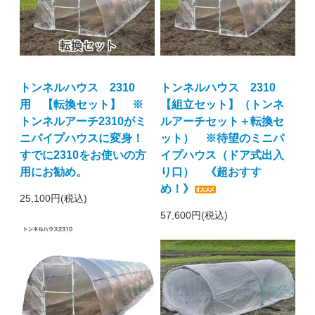
トンネルハウス 2310
トンネルハウス 2310
用 【転換セット】 ※
【組立セット】（トンネ
トンネルアーチ2310がミ
ルアーチセット＋転換セ
ニパイプハウスに変身！
ット） ※待望のミニパ
すでに2310をお使いの方
イプハウス（ドア式出入
用にお勧め。
り口） 《超おすす
め！》
25,100円(税込)
57,600円(税込)